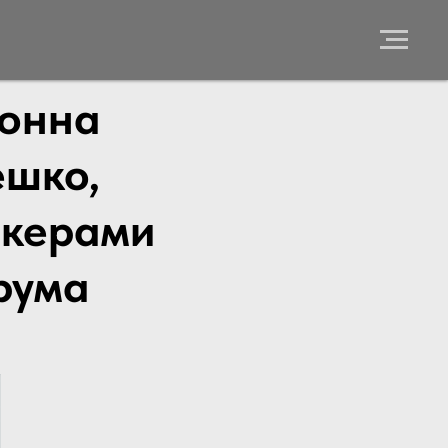
Нонна
ешко,
икерами
рума