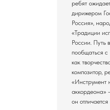
ребят ожидает
дирижером Го
Россия», нар
«Традиции исп
России. Путь 
пообщаться с 
как творчеств
композитор, р
«Инструмент 
аккордеона» –
он отличается