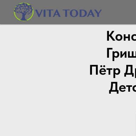
Конс
Гриш
Пётр Д
Дет