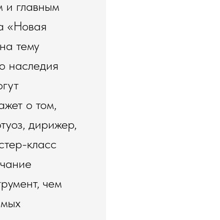
м и главным
а «Новая
на тему
го наследия
огут
жет о том,
туоз, дирижер,
стер-класс
учание
трумент, чем
амых