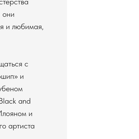
стерства
 они
ая и любимая,
щаться с
ршип» и
убеном
Black and
Илояном и
го артиста