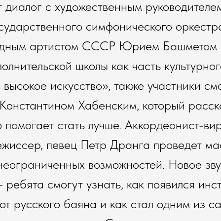
 диалог с художественным руководителе
сударственного симфонического оркестр
одным артистом СССР Юрием Башметом 
олнительской школы как часть культурно
в высокое искусство», также участники см
Константином Хабенским, который расска
о помогает стать лучше. Аккордеонист-вир
ежиссер, певец Петр Дранга проведет ма
неограниченных возможностей. Новое зв
 ребята смогут узнать, как появился инс
 от русского баяна и как стал одним из с