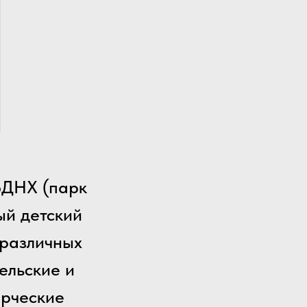
ВДНХ (парк
ый детский
 различных
ельские и
орческие