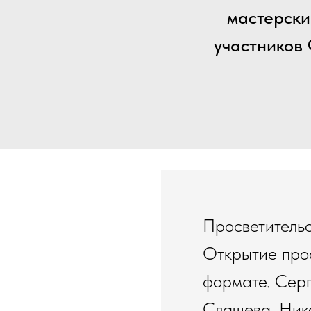
мастерски
участников
Просветительс
Открытие про
формате. Серг
Слащева, Ник