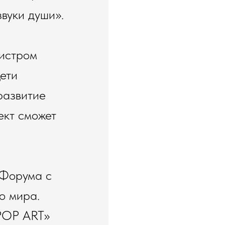
вуки души».
истром
ети
развитие
ект сможет
 Форума с
о мира.
 POP ART»