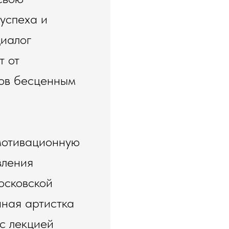
 успеха и
Диалог
т от
тов бесценным
мотивационную
вления
осковской
нная артистка
с лекцией