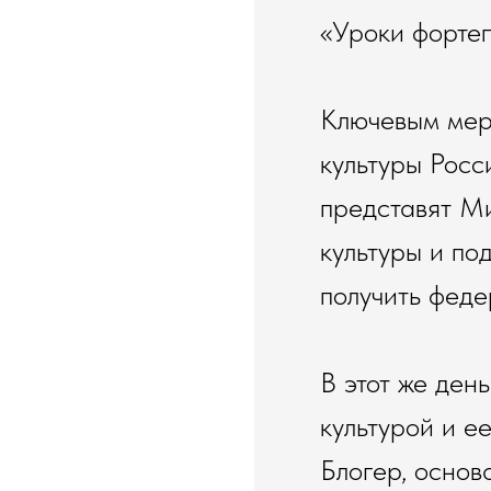
«Уроки фортеп
Ключевым мер
культуры Рос
представят Ми
культуры и по
получить фед
В этот же ден
культурой и е
Блогер, основ