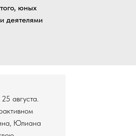
того, юных
и деятелями
25 августа.
ерактивном
рина, Юлиана
свою