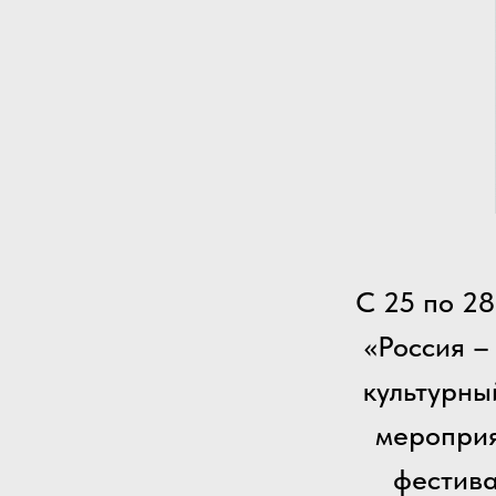
С 25 по 2
«Россия –
культурны
мероприя
фестива