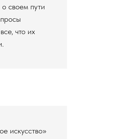
 о своем пути
опросы
се, что их
и.
ое искусство»