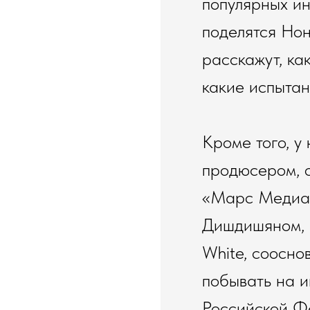
популярных ин
поделятся Но
расскажут, ка
какие испытан
Кроме того, у
продюсером, 
«Марс Медиа 
Дишдишяном, г
White, соосн
побывать на и
Российской Ф