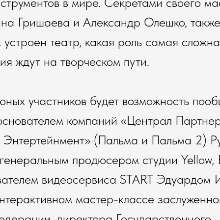
струментов в мире. Секретами своего ма
нна Гришаева и Александр Олешко, также
к устроен театр, какая роль самая сложн
ия ждут на творческом пути.
 юных участников будет возможность пооб
основателем компаний «Централ Партне
Энтертейнмент» (Пальма и Пальма 2) Р
енеральным продюсером студии Yellow, 
ователем видеосервиса START Эдуардом 
нтерактивном мастер-классе заслуженно
едерации, директора Государственного