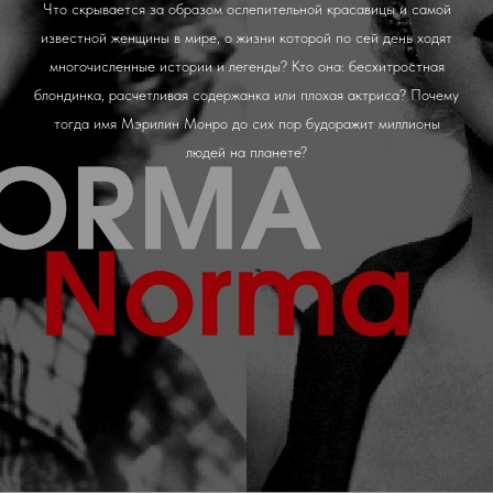
Что скрывается за образом ослепительной красавицы и самой
известной женщины в мире, о жизни которой по сей день ходят
многочисленные истории и легенды? Кто она: бесхитростная
блондинка, расчетливая содержанка или плохая актриса? Почему
тогда имя Мэрилин Монро до сих пор будоражит миллионы
людей на планете?