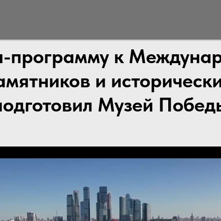
-программу к Междуна
амятников и исторически
подготовил Музей Побед