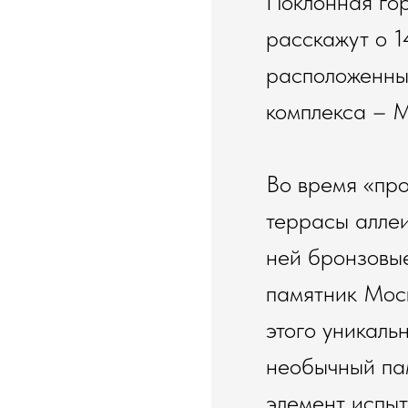
Поклонная гор
расскажут о 1
расположенных
комплекса – 
Во время «про
террасы алле
ней бронзовые
памятник Мос
этого уникаль
необычный пам
элемент испыт