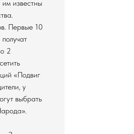
 им известны
тва.
ов. Первые 10
 получат
по 2
сетить
иций «Подвиг
ители, у
могут выбрать
Народа».