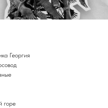
ика Георгия
рсовод
озные
й горе