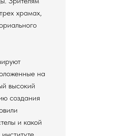
ы. Зрителям
 трех храмах,
мориального
зируют
положенные на
ый высокий
ию создания
товили
телы и какой
институте.