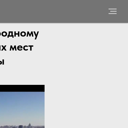
родному
х мест
ы