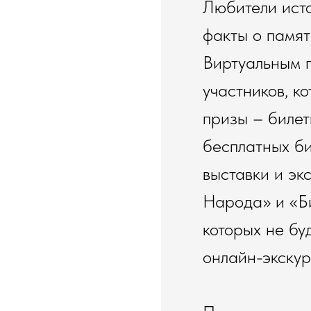
Любители исто
факты о памят
Виртуальным г
участников, к
призы – билет
бесплатных би
выставки и эк
Народа» и «Би
которых не бу
онлайн-экскур