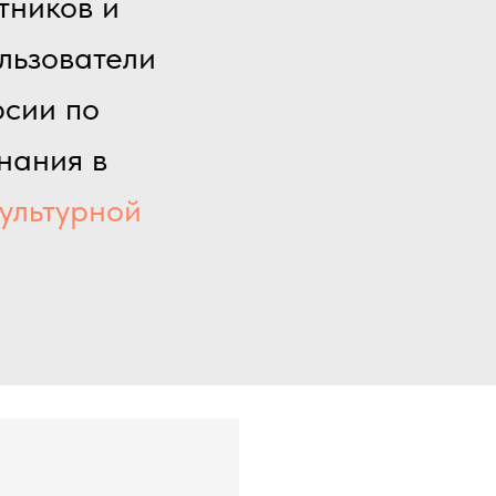
ников и
ользователи
рсии по
нания в
культурной