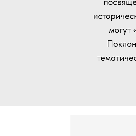
посвящ
историческ
могут 
Поклон
тематиче