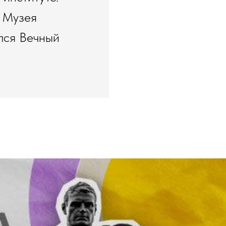
я Музея
ился Вечный