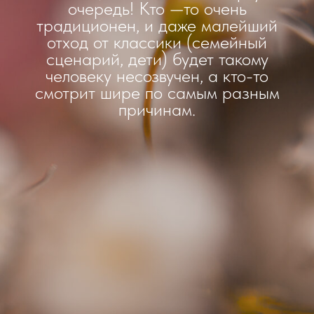
очередь! Кто —то очень
традиционен, и даже малейший
отход от классики (семейный
сценарий, дети) будет такому
человеку несозвучен, а кто-то
смотрит шире по самым разным
причинам.