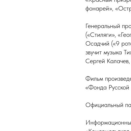
фонарей», «Остр
Генеральный пр
(«Стиляги», «Ге
Осадчий («9 рот
звучит музыка Т
Сергей Калачев,
Фильм произведе
«Фонда Русской 
Официальный па
Информационные