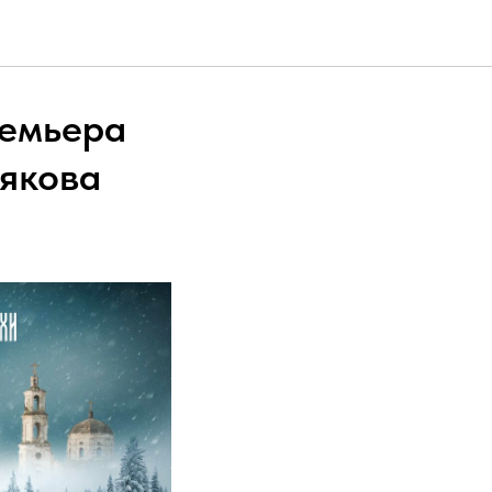
ремьера
оякова