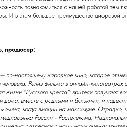
можность познакомиться с нашей работой тем лю
тры. И в этом большое преимущество цифровой эп
в, продюсер:
 — по-настоящему народное кино, которое отзыв
о человека. Релиз фильма в онлайн-кинотеатрах 
ап жизни "Русского креста": зрители получают в
м дома, вместе с родными и близкими, и поделит
 момент, когда эмоции на максимуме. Отрадно, 
 медиарынка России - Ростелекома, Националь
роммедиа разделили с нами нашу оценку зритель