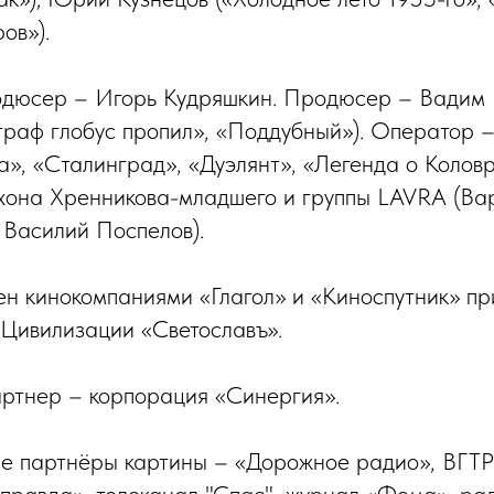
ов»).
одюсер – Игорь Кудряшкин. Продюсер – Вадим 
ограф глобус пропил», «Поддубный»). Оператор 
а», «Сталинград», «Дуэлянт», «Легенда о Коловр
ихона Хренникова-младшего и группы LAVRA (Ва
 Василий Поспелов).
н кинокомпаниями «Глагол» и «Киноспутник» пр
Цивилизации «Светославъ».
ртнер – корпорация «Синергия».
 партнёры картины – «Дорожное радио», ВГТ