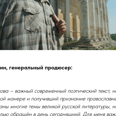
ин, генеральный продюсер:
ва – важный современный поэтический текст, н
ой манере и получивший признание православны
аны многие темы великой русской литературы, н
олью обращён в день сегодняшний. Для меня важ