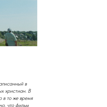
аписанный в
х христиан. В
о в то же время
но, что фильм