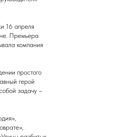
и 16 апреля
ане. Премьера
вывала компания
дении простого
лавный герой
 собой задачу –
рдия»,
оврате»,
 «Улицы разбитых