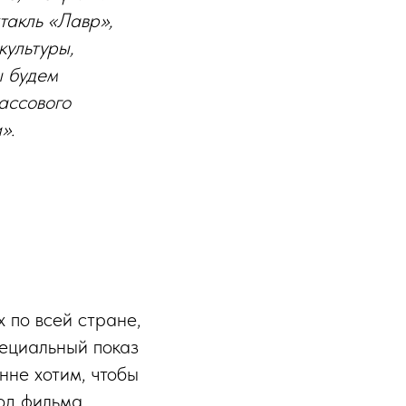
такль «Лавр»,
культуры,
ы будем
массового
».
х по всей стране,
пециальный показ
нне хотим, чтобы
ход фильма