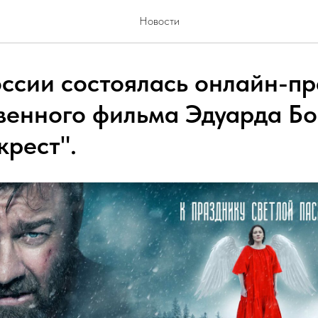
Новости
оссии состоялась онлайн-п
венного фильма Эдуарда Б
крест".