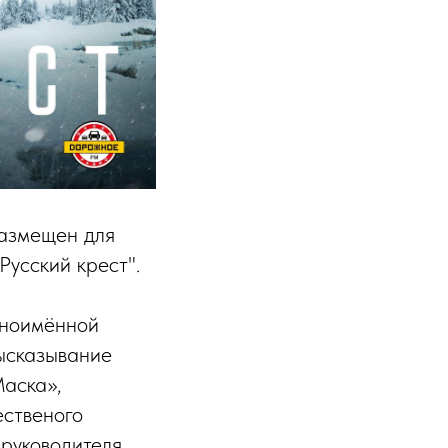
размещен для
усский крест".
дноимённой
высказывание
Маска»,
ественого
 руководителя