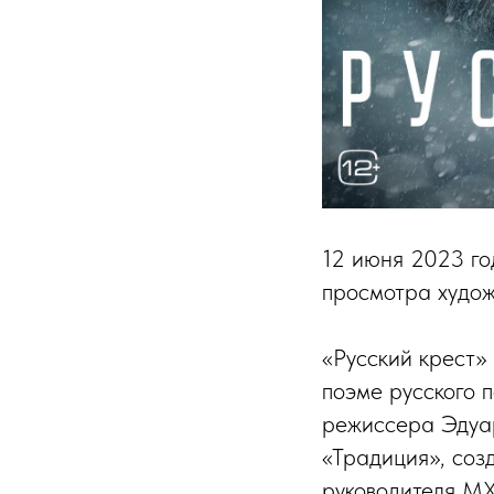
12 июня 2023 го
просмотра худож
«Русский крест»
поэме русского 
режиссера Эдуар
«Традиция», соз
руководителя МХ