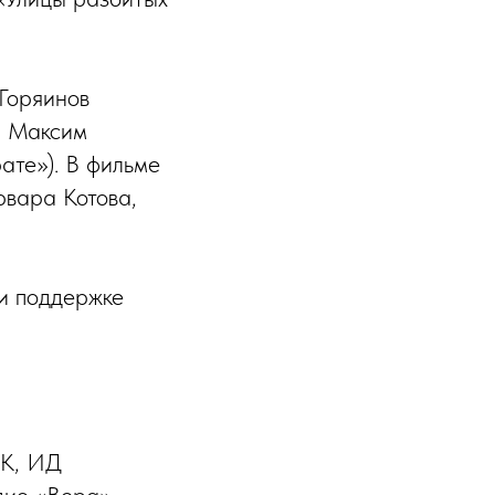
Горяинов
– Максим
ате»). В фильме
рвара Котова,
и поддержке
РК, ИД