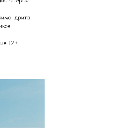
дио «Вера».
рхимандрита
ков.
ие 12+.