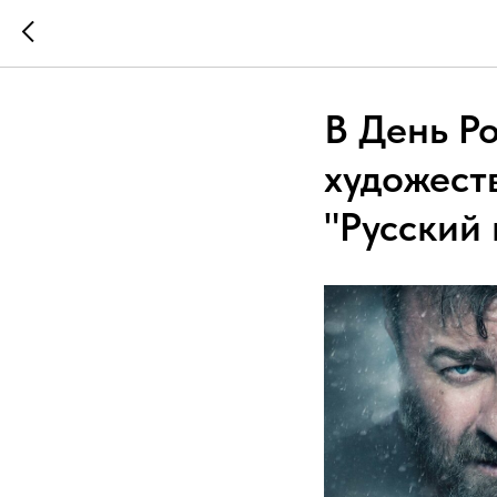
В День Р
художест
"Русский 