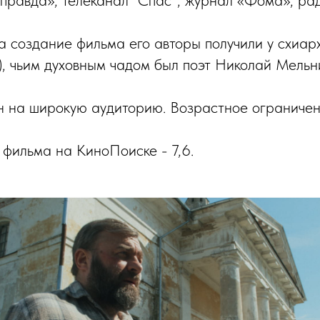
правда», телеканал "Спас", журнал «Фома», ра
а создание фильма его авторы получили у схиа
, чьим духовным чадом был поэт Николай Мельни
 на широкую аудиторию. Возрастное ограничен
 фильма на КиноПоиске - 7,6.