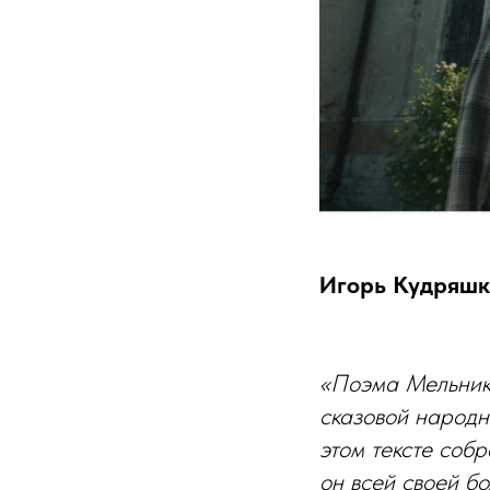
Игорь Кудряшк
«Поэма Мельнико
сказовой народн
этом тексте собр
он всей своей б