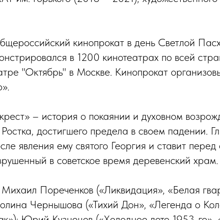
бщероссийский кинопрокат в день Светлой Пасх
онстрировался в 1200 кинотеатрах по всей стр
атре "Октябрь" в Москве. Кинопрокат организо
».
крест» – история о покаянии и духовном возрож
 Ростка, достигшего предела в своем падении. Г
сле явления ему святого Георгия и ставит перед
зрушенный в советское время деревенский храм.
: Михаил Пореченков («Ликвидация», «Белая гва
олина Чернышова («Тихий Дон», «Легенда о Кол
к»); Юрий Кузнецов («Холодное лето 1953-го»,