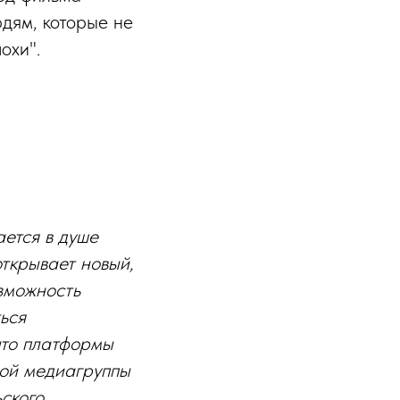
дям, которые не
охи".
ается в душе
открывает новый,
озможность
ься
что платформы
ной медиагруппы
ского