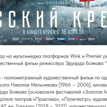
да на мультимедиа платформах Wink и Premier 
ественный фильм режиссёра Эдуарда Боякова "Р
 – полнометражный художественный фильм по о
поэта Николая Мельникова (1966 – 2006), кино
да Боякова (основателя фестивалей «Золотая 
дателя театров «Практика», «Политеатр», худож
АТ им. Горького (2018 – 2021), художественного