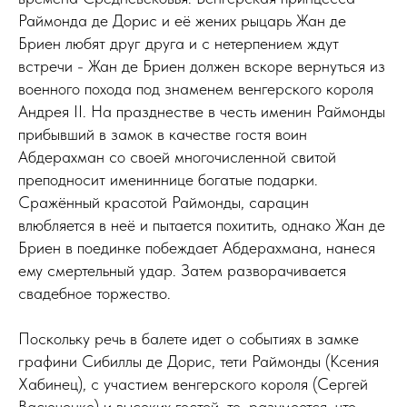
Раймонда де Дорис и её жених рыцарь Жан де
Бриен любят друг друга и с нетерпением ждут
встречи - Жан де Бриен должен вскоре вернуться из
военного похода под знаменем венгерского короля
Андрея II. На празднестве в честь именин Раймонды
прибывший в замок в качестве гостя воин
Абдерахман со своей многочисленной свитой
преподносит имениннице богатые подарки.
Сражённый красотой Раймонды, сарацин
влюбляется в неё и пытается похитить, однако Жан де
Бриен в поединке побеждает Абдерахмана, нанеся
ему смертельный удар. Затем разворачивается
свадебное торжество.
Поскольку речь в балете идет о событиях в замке
графини Сибиллы де Дорис, тети Раймонды (Ксения
Хабинец), с участием венгерского короля (Сергей
Васюченко) и высоких гостей, то, разумеется, что