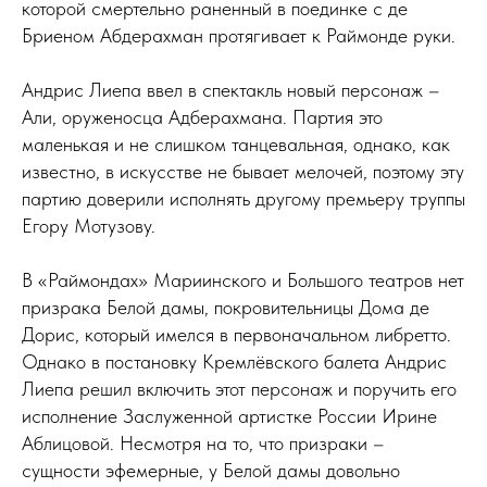
которой смертельно раненный в поединке с де
Бриеном Абдерахман протягивает к Раймонде руки.
Андрис Лиепа ввел в спектакль новый персонаж –
Али, оруженосца Адберахмана. Партия это
маленькая и не слишком танцевальная, однако, как
известно, в искусстве не бывает мелочей, поэтому эту
партию доверили исполнять другому премьеру труппы
Егору Мотузову.
В «Раймондах» Мариинского и Большого театров нет
призрака Белой дамы, покровительницы Дома де
Дорис, который имелся в первоначальном либретто.
Однако в постановку Кремлёвского балета Андрис
Лиепа решил включить этот персонаж и поручить его
исполнение Заслуженной артистке России Ирине
Аблицовой. Несмотря на то, что призраки –
сущности эфемерные, у Белой дамы довольно