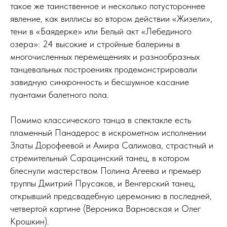
такое же таинственное и несколько потустороннее
явление, как виллисы во втором действии «Жизели»,
тени в «Баядерке» или Белый акт «Лебединого
озера»: 24 высокие и стройные балерины в
многочисленных перемещениях и разнообразных
танцевальных построениях продемонстрировали
завидную синхронность и бесшумное касание
пуантами балетного пола.
Помимо классического танца в спектакле есть
пламенный Панадерос в искрометном исполнении
Златы Дорофеевой и Амира Салимова, страстный и
стремительный Сарацинский танец, в котором
блеснули мастерством Полина Агеева и премьер
труппы Дмитрий Прусаков, и Венгерский танец,
открывший предсвадебную церемонию в последней,
четвертой картине (Вероника Варновская и Олег
Крошкин).