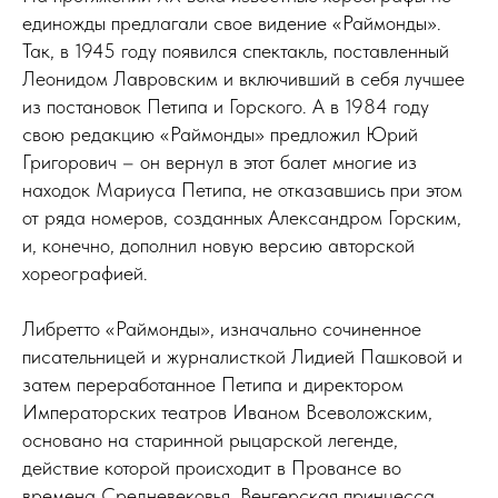
единожды предлагали свое видение «Раймонды».
Так, в 1945 году появился спектакль, поставленный
Леонидом Лавровским и включивший в себя лучшее
из постановок Петипа и Горского. А в 1984 году
свою редакцию «Раймонды» предложил Юрий
Григорович – он вернул в этот балет многие из
находок Мариуса Петипа, не отказавшись при этом
от ряда номеров, созданных Александром Горским,
и, конечно, дополнил новую версию авторской
хореографией.
Либретто «Раймонды», изначально сочиненное
писательницей и журналисткой Лидией Пашковой и
затем переработанное Петипа и директором
Императорских театров Иваном Всеволожским,
основано на старинной рыцарской легенде,
действие которой происходит в Провансе во
времена Средневековья. Венгерская принцесса