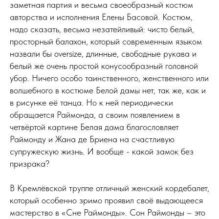
заметная партия и весьма своеобразный костюм
авторства и исполнения Елены Басовой. Костюм,
надо сказать, весьма незатейливый: чисто белый,
просторный балахон, который современным языком
назвали бы oversize, длинные, свободные рукава и
белый же очень простой конусообразный головной
убор. Ничего особо таинственного, женственного или
волшебного в костюме Белой дамы нет, так же, как и
в рисунке её танца. Но к ней периодически
обращается Раймонда, а своим появлением в
четвёртой картине Белая дама благословляет
Раймонду и Жана де Бриена на счастливую
супружескую жизнь. И вообще - какой замок без
призрака?
В Кремлёвской труппе отличный женский кордебалет,
который особенно зримо проявил своё выдающееся
мастерство в «Сне Раймонды». Сон Раймонды – это