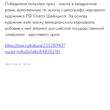
Победители получают приз - маску в квадратной
раме, выполненную по эскизу сценографа народного
художника РФ Олега Шейнциса. За основу
художник взял маску венецианского карнавала,
добавив к ней элемент российской государственной
символики - двуглавого орла.
https://tass.ru/kultura/23528943?
ysclid=m8u8p1elko848502141
2025-04-01 14:26