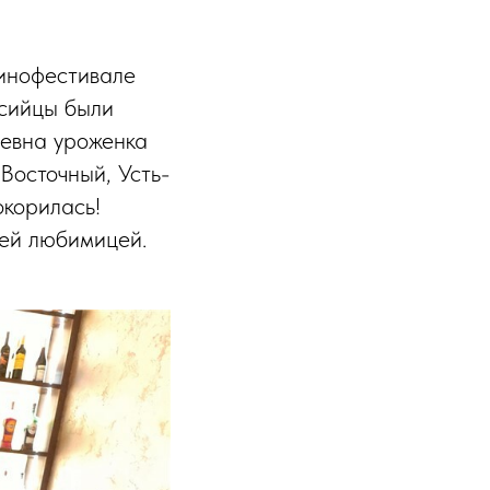
инофестивале
ссийцы были
ьевна уроженка
Восточный, Усть-
окорилась!
ей любимицей.