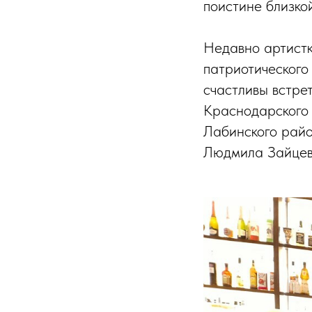
поистине близко
Недавно артистк
патриотического
счастливы встре
Краснодарского к
Лабинского райо
Людмила Зайцева