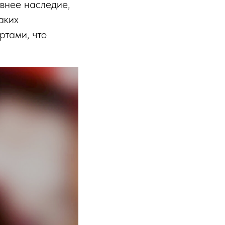
евнее наследие,
аких
ртами, что