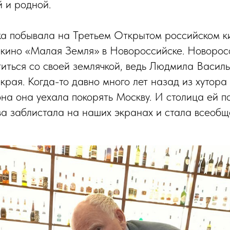
й и родной.
а побывала на Третьем Открытом российском к
 кино «Малая Земля» в Новороссийске. Новоро
титься со своей землячкой, ведь Людмила Васил
рая. Когда-то давно много лет назад из хутора 
на она уехала покорять Москву. И столица ей п
 заблистала на наших экранах и стала всеобщ