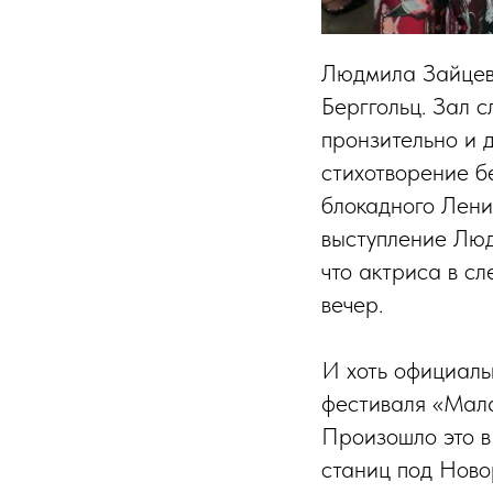
Людмила Зайцева
Берггольц. Зал с
пронзительно и 
стихотворение б
блокадного Лени
выступление Люд
что актриса в с
вечер.
И хоть официаль
фестиваля «Мала
Произошло это в
станиц под Ново