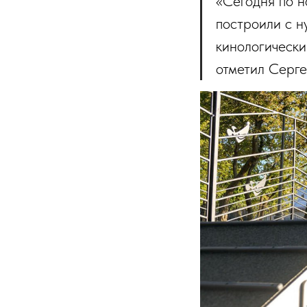
«Сегодня по н
построили с н
кинологически
отметил Серге