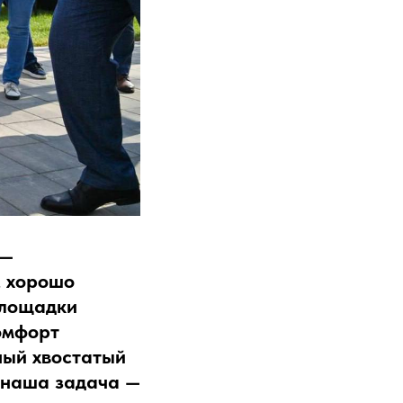
 —
, хорошо
площадки
комфорт
ный хвостатый
, наша задача —