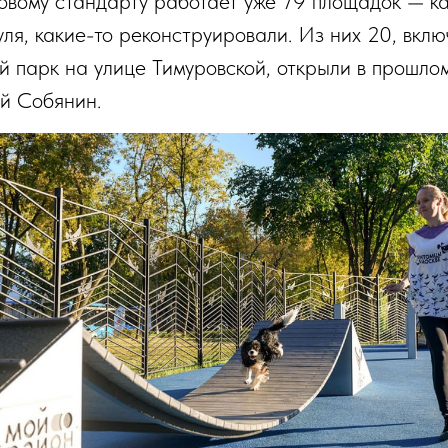
овому стандарту работает уже 79 площадок — к
уля, какие-то реконструировали. Из них 20, вклю
й парк на улице Тимуровской, открыли в прошлом
й Собянин.