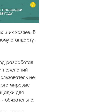
 и их хозяев. В
ному стандарту,
род разработал
 и пожеланий
пользователь не
- это мировые
ощадки для
 - обязательно.