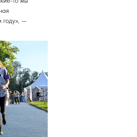
акие-то мы
чая
 году», —