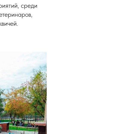
риятий, среди
ветеринаров,
квичей.