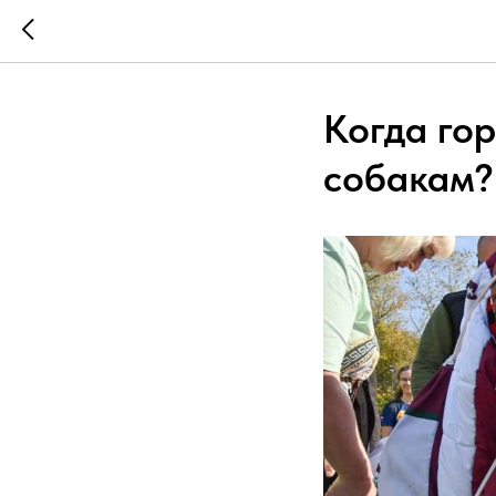
Когда го
собакам? 