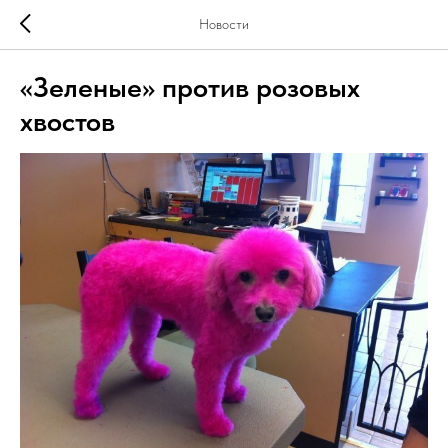
Новости
«Зеленые» против розовых
хвостов