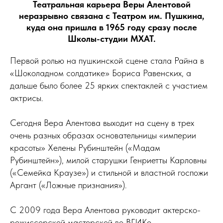
Театральная карьера Веры Алентовой
неразрывно связана с Театром им. Пушкина,
куда она пришла в 1965 году сразу после
Школы-студии МХАТ.
Первой ролью на пушкинской сцене стала Райна в
«Шоколадном солдатике» Бориса Равенских, а
дальше было более 25 ярких спектаклей с участием
актрисы.
Сегодня Вера Алентова выходит на сцену в трех
очень разных образах основательницы «империи
красоты» Хелены Рубинштейн («Мадам
Рубинштейн»), милой старушки Генриетты Карловны
(«Семейка Краузе») и стильной и властной госпожи
Аргант («Ложные признания»).
С 2009 года Вера Алентова руководит актерско-
режиссерской мастерской во ВГИКе.