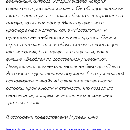
величайших актеров, которых видела история
советского и российского кино. Он обладал широким
диапазоном и умел не только блистать в характерных
амплуа, таких как образ Мюнхгаузена, но и
красноречиво молчать, как в «Ностальгии», и
аудитории не требовалось ничего другого. Он мог
играть интеллигентов и обольстительных красавцев,
или, напротив, быть нелепым и смешным, как в
фильме «Влюблён по собственному желанию».
Невероятная привлекательность не была для Олега
Янковского единственным оружием. В его уникальной
психофизике тончайший сплав интеллигентности,
остроты, ироничности и статности, что позволило
персонажам, которых он играл, жить в сознании
зрителя вечно».
Фотографии предоставлены Музеем кино
https://unikino.ru/музей-кино-откроет-выставку-к-