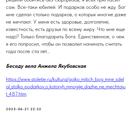
сам. Все-таки юбилей. И подарков особо не жду. Бог
мне сделал столько подарков, о которых многие даже
не мечтают. У меня есть здоровье, долголетие,
известность, есть друзья по всему миру. Что мне еще
надо? Только благодарить Бога. Единственное, о чем
я его попросил, чтобы он позволил начинать считать
года после ста лет…
Беседу вела Анжела Якубовская
https://www.stoletie.ru/kultura/gojko_mitich_bog_mne_sdel
al_stolko_podarkov_o_kotoryh_mnogije_dazhe_ne_mechtaju
t_487.htm
2025-06-21 22:32