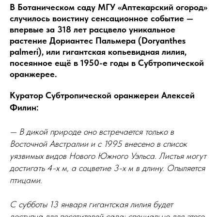
В Ботаническом саду МГУ «Аптекарский огород»
случилось воистину сенсационное событие —
впервые за 318 лет расцвело уникальное
растение Дориантес Пальмера (Doryanthes
palmeri), или гигантская копьевидная лилия,
посеянное ещё в 1950-е годы в Субтропической
оранжерее.
Куратор Субтропической оранжереи Алексей
Филин:
— В дикой природе оно встречается только в
Восточной Австралии и с 1995 внесено в список
уязвимых видов Нового Южного Уэльса. Листья могут
достигать 4-х м, а соцветие 3-х м в длину. Опыляется
птицами.
С субботы 13 января гигантская лилия будет
доступна для посетителей сада: специально для этого