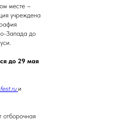
ом месте –
ация учреждена
графия
ро-Запада до
уси.
ся до 29 мая
fest.ru
и
т отборочная