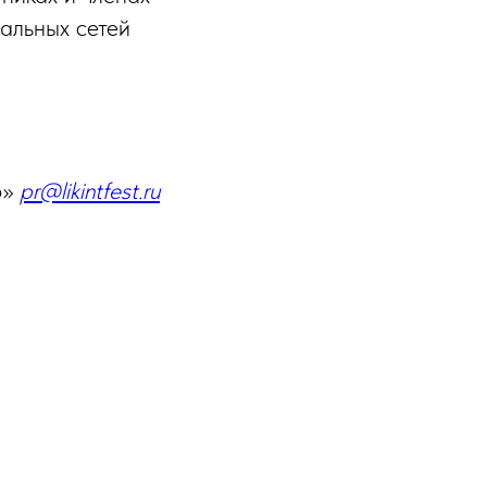
альных сетей
о»
pr@likintfest.ru