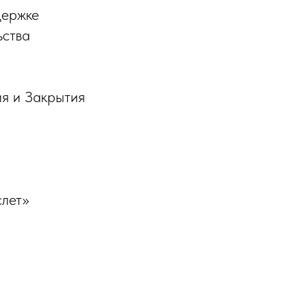
держке
ьства
я и Закрытия
слет»