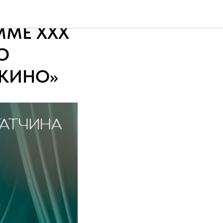
НА
ММЕ XХX
О
 КИНО»