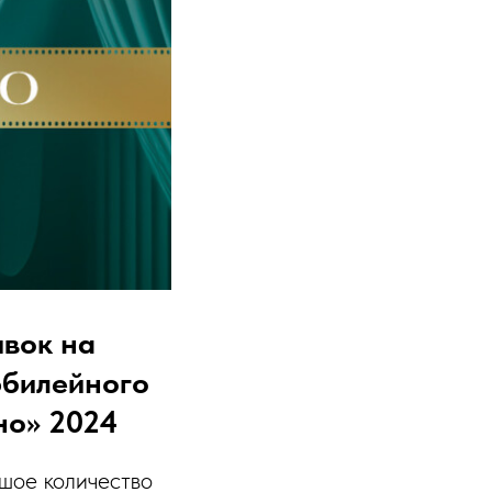
явок на
юбилейного
но» 2024
шое количество