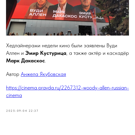
Хедлайнерами недели кино были заявлены Вуди
Аллен и
Эмир Кустурица
, а также актёр и каскадёр
Марк Дакаскос
.
Автор
Анжела Якубовская
https://cinema.pravda.ru/2267312-woody-allen-russian-
cinema
2025-09-04 22:37