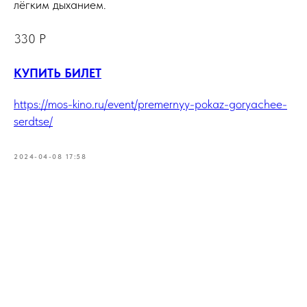
лёгким дыханием.
330 P
КУПИТЬ БИЛЕТ
https://mos-kino.ru/event/premernyy-pokaz-goryachee-
serdtse/
2024-04-08 17:58
Tilda
Made on