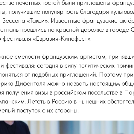
ачестве почетных гостей были приглашены францу
ы, получившие популярность благодаря культово
 Бессона «Такси». Известные французские акт
нталь прошлись по красной дорожке в городе 
 фестиваля «Евразия-Кинофест».
жное смелости французским артистам, принявш
ми фестиваля: сегодня в силу политических прич
лоняться от подобных приглашений. Поэтому пр
рика Дифенталя можно назвать настоящим общ
мя получения визы в российском посольстве в П
мпанским. Лететь в Россию в нынешних обстоятел
елый поступок с их стороны.