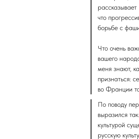
рассказывает 
что прогресси
борьбе с фаш
Что очень важ
вашего народа
меня знают, к
признаться: с
во Франции то
По поводу пе
выразился так
культурой сущ
русскую культ