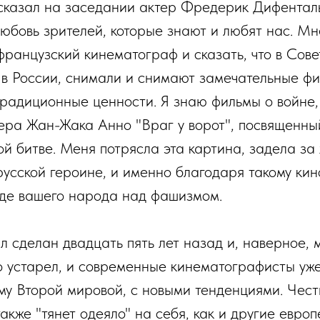
сказал на заседании актер Фредерик Дифенталь
юбовь зрителей, которые знают и любят нас. Мн
французский кинематограф и сказать, что в Сов
 в России, снимали и снимают замечательные фи
радиционные ценности. Я знаю фильмы о войне,
ера Жан-Жака Анно "Враг у ворот", посвященны
й битве. Меня потрясла эта картина, задела за 
усской героине, и именно благодаря такому кин
еде вашего народа над фашизмом.
л сделан двадцать пять лет назад и, наверное, 
о устарел, и современные кинематографисты уж
му Второй мировой, с новыми тенденциями. Чест
акже "тянет одеяло" на себя, как и другие европ