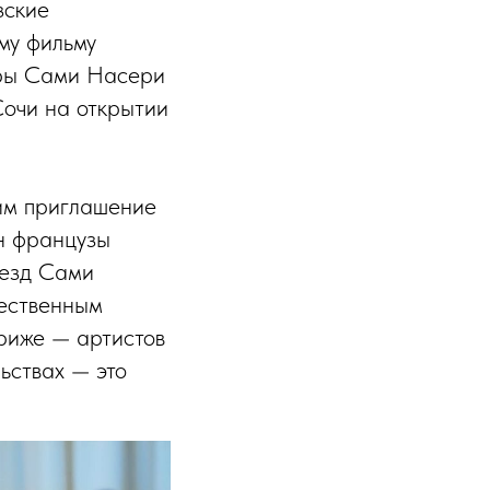
зские
му фильму
ёры Сами Насери
Сочи на открытии
им приглашение
ин французы
иезд Сами
ественным
ариже — артистов
ьствах — это