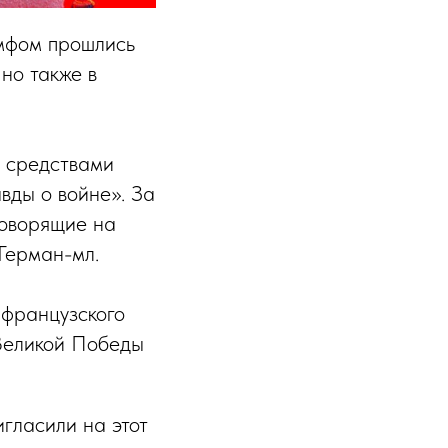
умфом прошлись
но также в
и средствами
вды о войне». За
говорящие на
Герман-мл.
 французского
 Великой Победы
игласили на этот