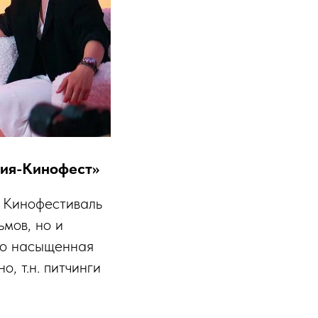
зия-Кинофест»
 Кинофестиваль
ьмов, но и
го насыщенная
, т.н. питчинги