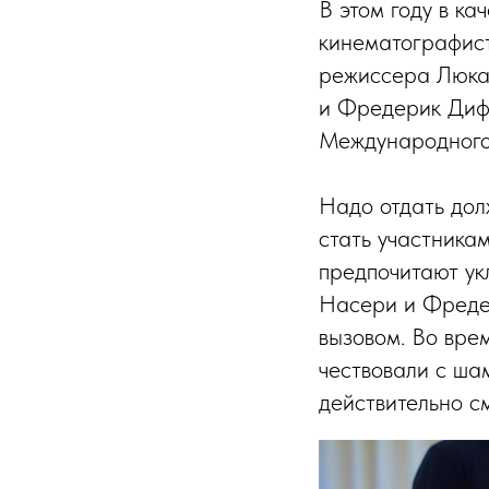
В этом году в к
кинематографист
режиссера Люка
и Фредерик Дифе
Международного
Надо отдать дол
стать участника
предпочитают ук
Насери и Фреде
вызовом. Во вре
чествовали с ша
действительно см