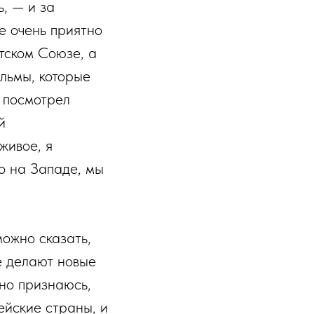
, — и за
е очень приятно
етском Союзе, а
льмы, которые
 посмотрел
й
живое, я
о на Западе, мы
можно сказать,
е делают новые
но признаюсь,
ейские страны, и