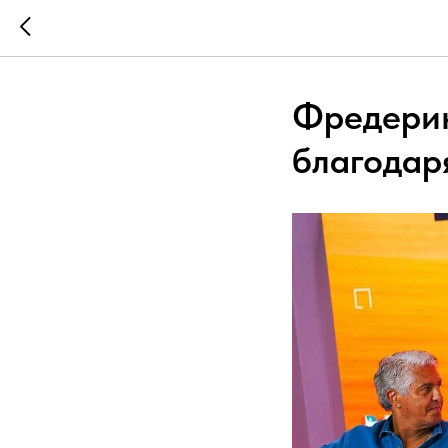
Фредерик
благодар