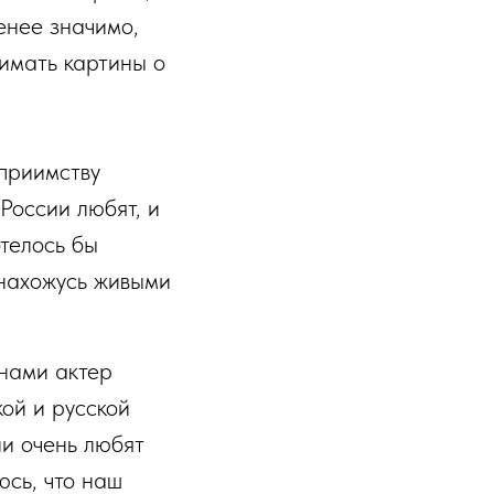
енее значимо,
имать картины о
еприимству
России любят, и
отелось бы
 нахожусь живыми
нами актер
ой и русской
ии очень любят
юсь, что наш