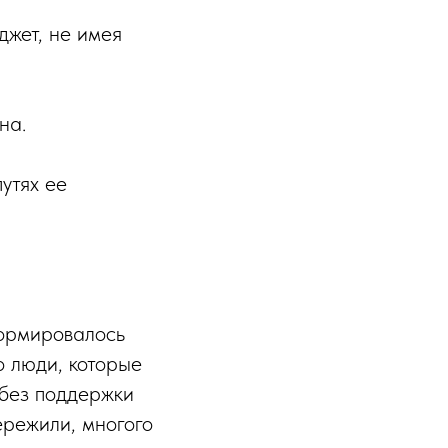
жет, не имея
на.
утях ее
формировалось
 люди, которые
 без поддержки
ережили, многого