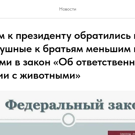
Новости
м к президенту обратились 
ушные к братьям меньшим в
ми в закон «Об ответствен
и с животными»