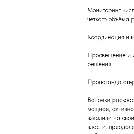
Мониторинг числ
четкого объёма 
Координация и к
Просвещение и и
решения.
Пропаганда стер
Вопреки раскоор
мощное, активно
взвалили на сво
власти, преодол