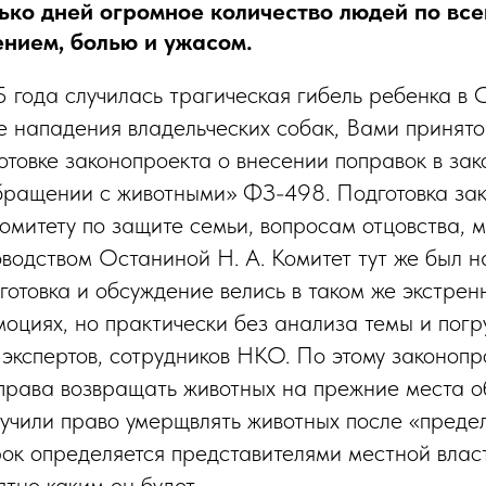
ько дней огромное количество людей по все
нием, болью и ужасом.
 года случилась трагическая гибель ребенка в 
те нападения владельческих собак, Вами принят
отовке законопроекта о внесении поправок в за
бращении с животными» ФЗ-498. Подготовка за
омитету по защите семьи, вопросам отцовства, 
оводством Останиной Н. А. Комитет тут же был н
готовка и обсуждение велись в таком же экстре
моциях, но практически без анализа темы и погр
 экспертов, сотрудников НКО. По этому законопр
рава возвращать животных на прежние места о
учили право умерщвлять животных после «преде
ок определяется представителями местной власт
тно каким он будет.