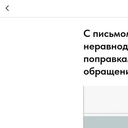
С письмо
неравнод
поправка
обращени