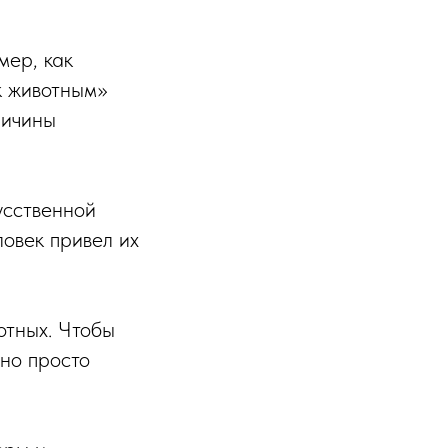
мер, как
к животным»
ричины
усственной
ловек привел их
отных. Чтобы
жно просто