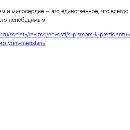
зм и милосердие – это единственное, что всегд
его непобедимым.
r.ru/society/revizoo/novosti/s-pismom-k-prezidentu-
bratyam-menshim/
Tilda
Made on