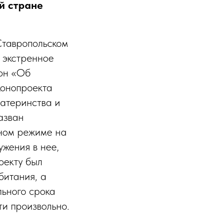
й стране
Ставропольском
о экстренное
кон «Об
конопроекта
материнства и
азван
нном режиме на
ужения в нее,
оекту был
битания, а
льного срока
и произвольно.