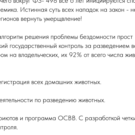
а чего вокруг ФЗ- 498 все 6 лет инициируются сп
лемика. Истинная суть всех нападок на закон -
гионов вернуть умерщвление!
лгоритм решения проблемы бездомности прост и
ий государственный контроль за разведением 
ом на владельческих, их 92% от всего числа жив
гистрация всех домашних животных.
еятельности по разведению животных.
риютов и программа ОСВВ. С разработкой четк
нтроля.