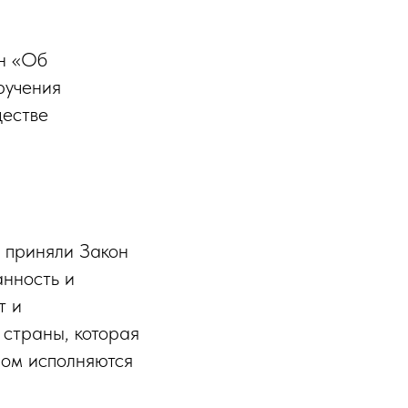
он «Об
ручения
ществе
 приняли Закон
анность и
т и
страны, которая
ром исполняются