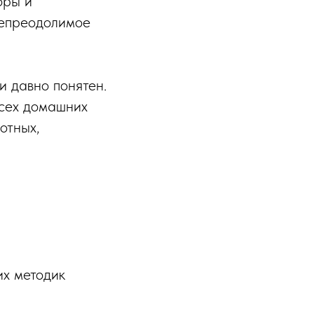
оры и
 непреодолимое
 давно понятен.
всех домашних
отных,
их методик