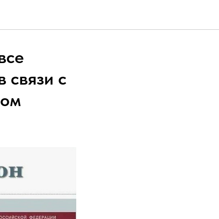
все
 связи с
ном