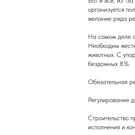
Вот и все, из -з
организуется по
желание ряда ре
На самом деле а
Необходим жестк
животных. С упор
бездомных 8%.
Обязательная ре
Регулирование д
Строительство п
исполнения и ко