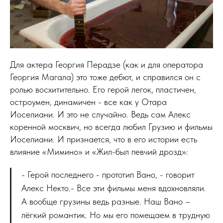
Для актера Георгия Перадзе (как и для оператора
Георгия Магала) это тоже дебют, и справился он с
ролью восхитительно. Его герой легок, пластичен,
остроумен, динамичен - все как у Отара
Иоселиани. И это не случайно. Ведь сам Алекс
коренной москвич, но всегда любил Грузию и фильмы
Иоселиани. И признается, что в его истории есть
влияние «Мимино» и «Жил-был певчий дрозд»:
- Герой последнего - прототип Вано, - говорит
Алекс Некто.- Все эти фильмы меня вдохновляли.
А вообще грузины ведь разные. Наш Вано –
лёгкий романтик. Но мы его помещаем в трудную