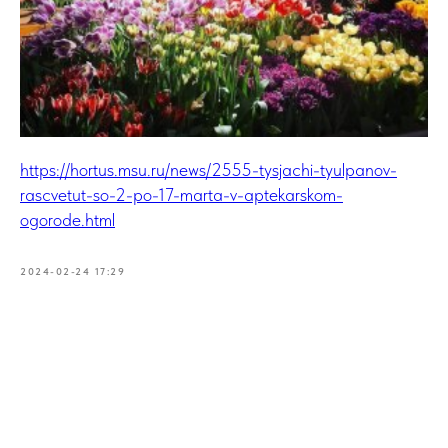
https://hortus.msu.ru/news/2555-tysjachi-tyulpanov-
rascvetut-so-2-po-17-marta-v-aptekarskom-
ogorode.html
2024-02-24 17:29