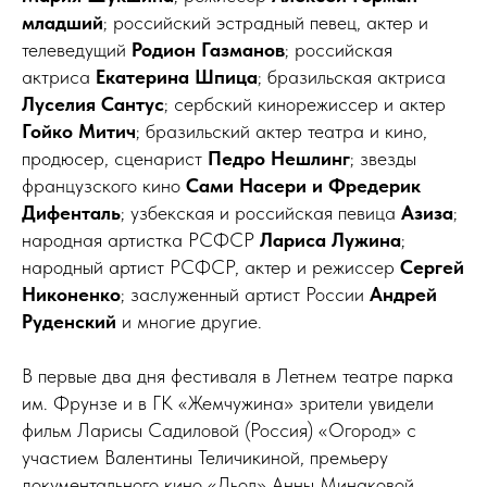
младший
; российский эстрадный певец, актер и
телеведущий
Родион Газманов
; российская
актриса
Екатерина Шпица
; бразильская актриса
Луселия Сантус
; сербский кинорежиссер и актер
Гойко Митич
; бразильский актер театра и кино,
продюсер, сценарист
Педро Нешлинг
; звезды
французского кино
Сами Насери и Фредерик
Дифенталь
; узбекская и российская певица
Азиза
;
народная артистка РСФСР
Лариса Лужина
;
народный артист РСФСР, актер и режиссер
Сергей
Никоненко
; заслуженный артист России
Андрей
Руденский
и многие другие.
В первые два дня фестиваля в Летнем театре парка
им. Фрунзе и в ГК «Жемчужина» зрители увидели
фильм Ларисы Садиловой (Россия) «Огород» с
участием Валентины Теличикиной, премьеру
документального кино «Дьол» Анны Минаковой