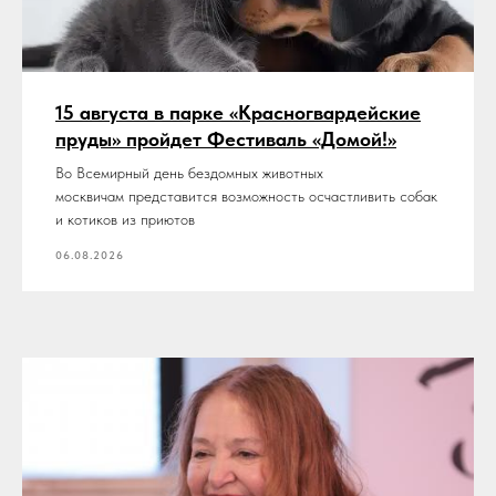
15 августа в парке «Красногвардейские
пруды» пройдет Фестиваль «Домой!»
Во Всемирный день бездомных животных
москвичам представится возможность осчастливить собак
и котиков из приютов
06.08.2026